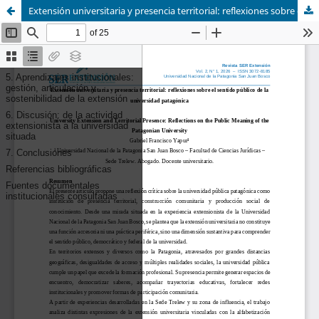
Extensión universitaria y presencia territorial: reflexiones sobre el sentido público de la universidad patagónica